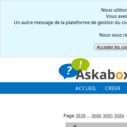
Nous utiliso
Vous avez 
Un autre message de la plateforme de gestion du co
Nous vous re
Accepter les co
ACCUEIL
CREER
Page
3838
...
3686
3685
3684
#