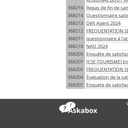
REGIONAL BODY KA
368216
Repas de fin de sais
368214
Questionnaire satis
368213
Défi Agent 2024
368212
FREQUENTATION SI
368211
questionnaire à l'a
368210
NAO 2024
368209
Enquête de satisfa
368207
[CSE-TOURISME] En
368205
FREQUENTATION SI
368204
Évaluation de la sat
368201
Enquete de satisfact