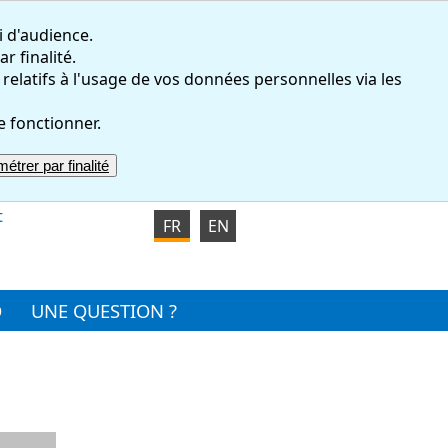
i d'audience.
r finalité.
atifs à l'usage de vos données personnelles via les
e fonctionner.
étrer par finalité
t
FR
EN
O
UNE QUESTION ?