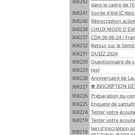
368242
dans le cadre de l
368241
Soirée d'été IC'Alps
368240
Réinscription activ
368238
CHOIX MODE D'EV
368237
CDA 06-06-24 / Fra
368232
Retour sur le Sémi
368231
QUIZZ 2024
368230
Questionnaire de s
368229
test
368228
Anniversaire de L
⚽️ INSCRIPTION DÉ
368227
368226
Préparation du cons
368225
Enquete de satisaf
368224
Tester votre écoute
368219
Tester votre écoute
lien d'inscription
368218