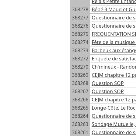
Relais Petite Enfan
368278
Bébé 3 Maud et Gu
368277
Questionnaire de sa
368276
Questionnaire de s
368275
FREQUENTATION SI
368274
Fête de la musique
368273
Barbeuk aux étang
368272
Enquete de satisfac
368270
Ch'mineux - Rando
368269
CEJM chapitre 12 pa
368268
Question SOP
368267
Question SOP
368266
CEJM chapitre 12 pa
368265
Longe-Côte, Le Roc
368264
Questionnaire de sa
368263
Sondage Mutuelle, v
368261
Questionnaire de s