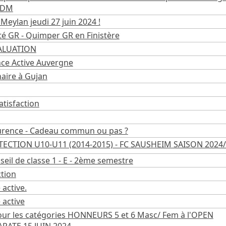
'EDM
 Meylan jeudi 27 juin 2024 !
ité GR - Quimper GR en Finistère
ALUATION
nce Active Auvergne
naire à Gujan
atisfaction
aurence - Cadeau commun ou pas ?
TECTION U10-U11 (2014-2015) - FC SAUSHEIM SAISON 2024
eil de classe 1 - E - 2ème semestre
ction
 active.
 active
 pour les catégories HONNEURS 5 et 6 Masc/ Fem à l'OPEN