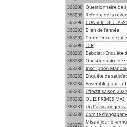
368300
Questionnaire de s
368298
Refonte de la revu
368296
CONSEIL DE CLASSE
368293
Bilan de l'année
368292
Conférence de Julie
368290
TER
368289
Babolat : Enquête d
368288
Questionnaire de sa
368286
Inscription Manoeu
368285
Enquête de satisfa
368284
Ensemble pour la Tr
368283
Effectif saison 202
368282
QUIZ PRIMES MAI
368281
Un Raviv ariégeois 
368280
Comité d'engagemen
Mise à jour bi-ann
368279