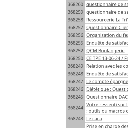
368260
questionnaire de sa
368259
questionnaire de sa
368258
Ressourcerie La Tri
368257
Questionnaire Clie
368256
Organisation du fes
368255
Enquête de satisfa
368252
QCM Boulangerie
368250
CE TPE 13-06-24 / F
368249
Relation avec les c
368248
Enquête de satisfac
368247
Le compte épargn
368246
Diététique : Quest
368245
Questionnaire DAC
Votre ressenti sur 
368244
: outils ou macros 
368243
Le caca
Prise en charge des