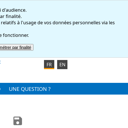
i d'audience.
r finalité.
atifs à l'usage de vos données personnelles via les
e fonctionner.
étrer par finalité
t
FR
EN
O
UNE QUESTION ?