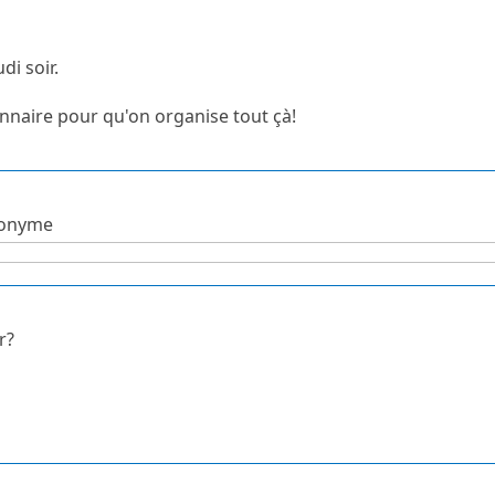
di soir.
nnaire pour qu'on organise tout çà!
udonyme
r?