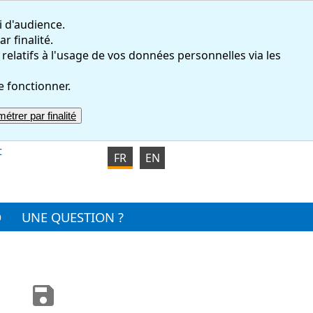
i d'audience.
r finalité.
atifs à l'usage de vos données personnelles via les
e fonctionner.
étrer par finalité
t
FR
EN
O
UNE QUESTION ?