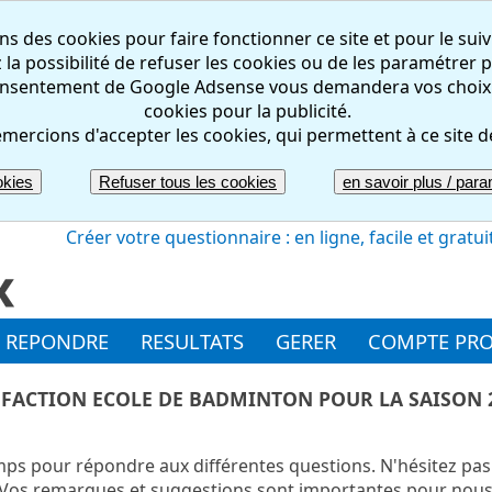
ns des cookies pour faire fonctionner ce site et pour le suiv
la possibilité de refuser les cookies ou de les paramétrer pa
nsentement de Google Adsense vous demandera vos choix rel
cookies pour la publicité.
mercions d'accepter les cookies, qui permettent à ce site d
okies
Refuser tous les cookies
en savoir plus / param
Créer votre questionnaire : en ligne, facile et gratui
REPONDRE
RESULTATS
GERER
COMPTE PR
SFACTION ECOLE DE BADMINTON POUR LA SAISON 2
ps pour répondre aux différentes questions. N'hésitez pas 
os remarques et suggestions sont importantes pour nous 