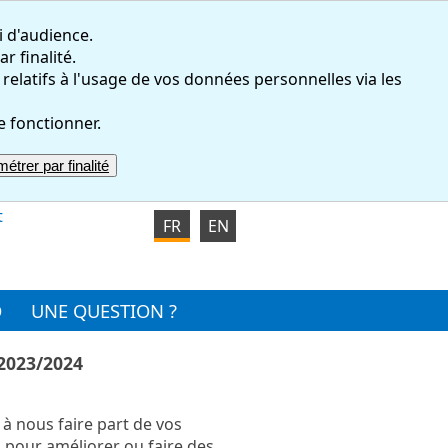
i d'audience.
r finalité.
atifs à l'usage de vos données personnelles via les
e fonctionner.
étrer par finalité
t
FR
EN
O
UNE QUESTION ?
023/2024
à nous faire part de vos
pour améliorer ou faire des