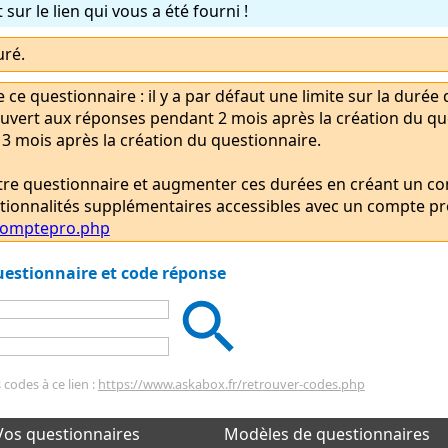
sur le lien qui vous a été fourni !
uré.
e ce questionnaire : il y a par défaut une limite sur la durée
uvert aux réponses pendant 2 mois après la création du ques
3 mois après la création du questionnaire.
tre questionnaire et augmenter ces durées en créant un c
nctionnalités supplémentaires accessibles avec un compte pro 
/comptepro.php
questionnaire et code réponse
codes à ce lien :
https://www.askabox.fr/retrouver-codes.php
Vos questionnaires
Modèles de questionnaires