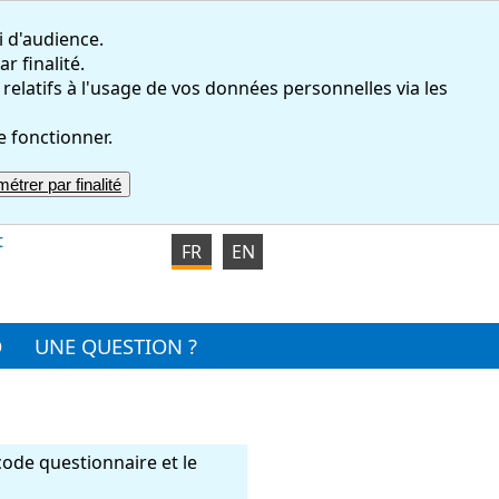
i d'audience.
r finalité.
atifs à l'usage de vos données personnelles via les
e fonctionner.
étrer par finalité
t
FR
EN
O
UNE QUESTION ?
code questionnaire et le