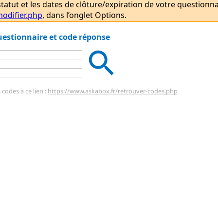
atut et les dates de clôture/expiration de votre questionnair
odifier.php
, dans l’onglet Options.
questionnaire et code réponse
codes à ce lien :
https://www.askabox.fr/retrouver-codes.php