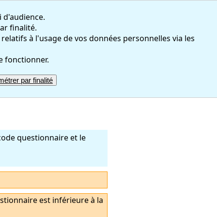
i d'audience.
r finalité.
atifs à l'usage de vos données personnelles via les
e fonctionner.
étrer par finalité
code questionnaire et le
stionnaire est inférieure à la